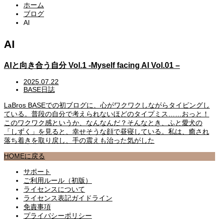
ホーム
ブログ
AI
AI
AIと向き合う自分 Vol.1 -Myself facing AI Vol.01 –
2025.07.22
BASE日誌
LaBros BASEでの初ブログに、心がワクワクしながらタイピングし
ている。普段の自分で考えられないほどのタイプミス……おっと！
このワクワク感というか、なんなんだ？そんなとき、ふと愛犬の
「しずく」を見ると、幸せそうな顔で昼寝している。私は、癒され
落ち着きを取り戻し、手の震えも治った気がした
HOMEに戻る
サポート
ご利用ルール（初版）
ライセンスについて
ライセンス表記ガイドライン
免責事項
プライバシーポリシー