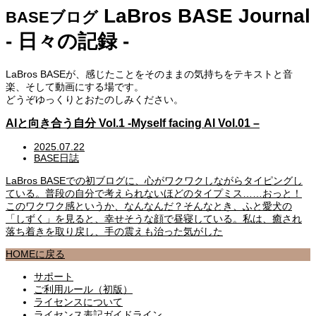
LaBros BASE Journal
BASEブログ
- 日々の記録 -
LaBros BASEが、感じたことをそのままの気持ちをテキストと音
楽、そして動画にする場です。
どうぞゆっくりとおたのしみください。
AIと向き合う自分 Vol.1 -Myself facing AI Vol.01 –
2025.07.22
BASE日誌
LaBros BASEでの初ブログに、心がワクワクしながらタイピングし
ている。普段の自分で考えられないほどのタイプミス……おっと！
このワクワク感というか、なんなんだ？そんなとき、ふと愛犬の
「しずく」を見ると、幸せそうな顔で昼寝している。私は、癒され
落ち着きを取り戻し、手の震えも治った気がした
HOMEに戻る
サポート
ご利用ルール（初版）
ライセンスについて
ライセンス表記ガイドライン