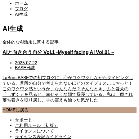
ホーム
ブログ
AI生成
AI生成
全体的なAI活用に関する記事
AIと向き合う自分 Vol.1 -Myself facing AI Vol.01 –
2025.07.22
BASE日誌
LaBros BASEでの初ブログに、心がワクワクしながらタイピングし
ている。普段の自分で考えられないほどのタイプミス……おっと！
このワクワク感というか、なんなんだ？そんなとき、ふと愛犬の
「しずく」を見ると、幸せそうな顔で昼寝している。私は、癒され
落ち着きを取り戻し、手の震えも治った気がした
HOMEに戻る
サポート
ご利用ルール（初版）
ライセンスについて
ライセンス表記ガイドライン