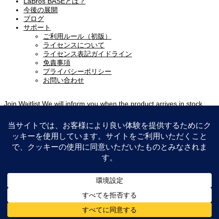
LaBros BASEとは？
今後の展開
ブログ
サポート
ご利用ルール（初版）
ライセンスについて
ライセンス表記ガイドライン
免責事項
プライバシーポリシー
お問い合わせ
Join Waitlist
We will inform you when the product arrives in stock.
Please leave your valid email address below.
Email me when available